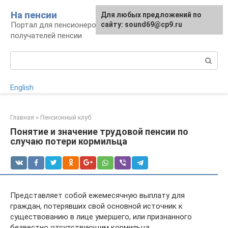
Перейти
На пенсии
Для любых предложений по
к
Портал для пенсионеров и будущих
сайту: sound69@cp9.ru
контенту
получателей пенсии
Поиск:
English
Главная
»
Пенсионный клуб
Понятие и значение трудовой пенсии по
случаю потери кормильца
Представляет собой ежемесячную выплату для
граждан, потерявших свой основной источник к
существованию в лице умершего, или признанного
безвестно отсутствующим кормильца.