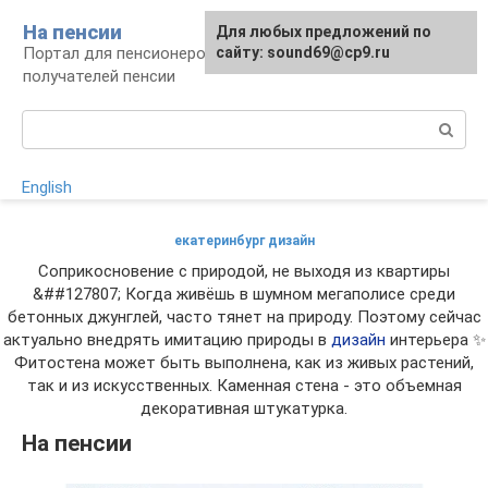
Перейти
На пенсии
Для любых предложений по
к
Портал для пенсионеров и будущих
сайту: sound69@cp9.ru
контенту
получателей пенсии
Поиск:
English
екатеринбург дизайн
Соприкосновение с природой, не выходя из квартиры
&##127807; Когда живёшь в шумном мегаполисе среди
бетонных джунглей, часто тянет на природу. Поэтому сейчас
актуально внедрять имитацию природы в
дизайн
интерьера ✨
Фитостена может быть выполнена, как из живых растений,
так и из искусственных. Каменная стена - это объемная
декоративная штукатурка.
На пенсии