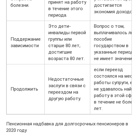
принят на работу
болезни.
достигается
в течение этого
экономия доходов.
периода.
Это дети-
Вопрос о том,
инвалиды первой
выплачивалось ли
Поддержание
группы или
пособие
зависимости
старше 80 лет,
государством в
достигшие
указанные периоды,
возраста 80 лет.
не имеет значения.
если переезд
состоялся на место
Недостаточные
работы супруги, есл
заслуги в связи с
Продолжить
не удавалось найти
переездом на
работу в этой сфер
другую работу.
в течение не более 
лет.
Пенсионная надбавка для долгосрочных пенсионеров в
2020 году