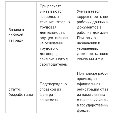
При расчете
учитываются
Учитывается
периоды, в
корректность ввод
течение которых
рабочих данных и
трудовая
документов в
Записи в
деятельность
рабочие документы
рабочей
осуществлялась
Приказы о
тетради
на основании
назначении и
трудового
увольнении,
договора,
должность, назван
заключенного с
компании и т.д.
работодателем.
При поиске работы
происходит
Подтверждено
официальная
статус
справкой из
регистрация статус
безработицы
Центра
из накопленных
занятости.
отчислений из льго
в государственные
фонды.