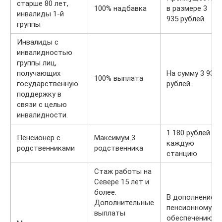
старше 80 лет,
100% надбавка
в размере 3
инвалиды 1-й
935 рублей.
группы
Инвалиды с
инвалидностью
группы лиц,
получающих
На сумму 3 935
100% выплата
государственную
рублей.
поддержку в
связи с целью
инвалидности.
1 180 рублей за
Пенсионер с
Максимум 3
каждую
родственниками
родственника
станцию
Стаж работы на
Севере 15 лет и
более.
В дополнение к
Дополнительные
пенсионному
выплаты
обеспечению и