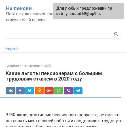
Перейти
На пенсии
Для любых предложений по
к
Портал для пенсионеров и будущих
сайту: sound69@cp9.ru
контенту
получателей пенсии
Поиск:
English
Главная
»
Пенсионный клуб
Какие льготы пенсионерам с большим
трудовым стажем в 2020 году
В РФ люди, достигшие пенсионного возраста, не смешат
оставлять место своей работы и продолжают трудовую
деятельность. Связано это с тем, что размер