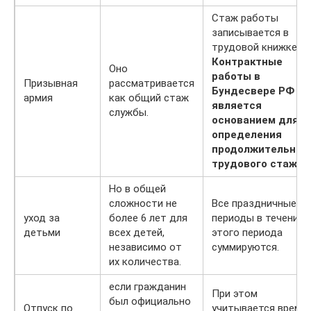
Стаж работы
записывается в
трудовой книжке.
Контрактные
Оно
работы в
Призывная
рассматривается
Бундесвере РФ не
армия
как общий стаж
является
службы.
основанием для
определения
продолжительнос
трудового стажа.
Но в общей
сложности не
Все праздничные
уход за
более 6 лет для
периоды в течение
детьми
всех детей,
этого периода
независимо от
суммируются.
их количества.
если гражданин
При этом
был официально
Отпуск по
учитывается время 