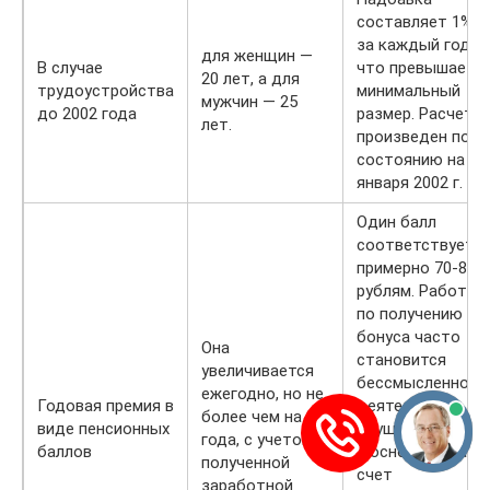
составляет 1%
за каждый год,
для женщин —
В случае
что превышает
20 лет, а для
трудоустройства
минимальный
мужчин — 25
до 2002 года
размер. Расчет
лет.
произведен по
состоянию на 1
января 2002 г.
Один балл
соответствует
примерно 70-80
рублям. Работа
по получению
бонуса часто
Она
становится
увеличивается
бессмысленной,
ежегодно, но не
Годовая премия в
деятельность
более чем на 3
виде пенсионных
осуществляется
года, с учетом
баллов
в основном за
полученной
счет
заработной