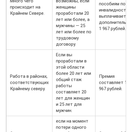
Много чего
возможны, если
пособиям по
происходит на
женщины
инвалидности
Крайнем Севере.
проработали 20
выплачивается
лет или более, а
дополнительно
мужчины — 25
1 967 рублей.
лет или более по
трудовому
договору.
Если вы
проработали в
этой области
более 20 лет или
Работа в районах,
Премия
общий стаж
соответствующих
составляет 1
работы
Крайнему северу.
967 рублей.
составляет 20
лет для женщин
и 25 лет для
мужчин.
если на момент
потери одного