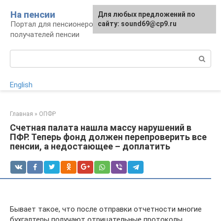
Перейти
На пенсии
Для любых предложений по
к
Портал для пенсионеров и будущих
сайту: sound69@cp9.ru
контенту
получателей пенсии
Поиск:
English
Главная
»
ОПФР
Счетная палата нашла массу нарушений в
ПФР. Теперь фонд должен перепроверить все
пенсии, а недостающее – доплатить
Бывает такое, что после отправки отчетности многие
бухгалтеры получают отрицательные протоколы